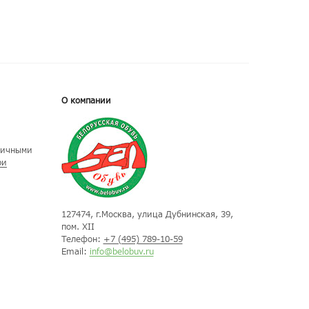
О компании
личными
ри
127474
, г.
Москва
, улица
Дубнинская, 39,
пом. XII
Телефон:
+7 (495) 789-10-59
Email:
info@belobuv.ru