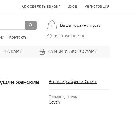
Как сделать заказ?
Вход
Регистрация
Ваша корзина пуста
0
В ИЗБРАННОМ (
0
)
ии
Контакты
Е ТОВАРЫ
СУМКИ И АКСЕССУАРЫ
Туфли женские
Все товары бренда Covani
Производитель:
Covani