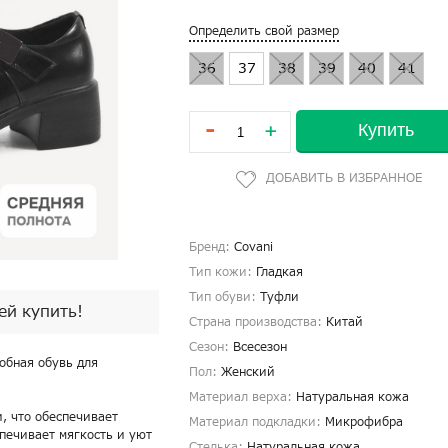
Определить свой размер
36
37
38
39
40
41
-
Купить
+
Бренд:
Covani
Тип кожи:
Гладкая
Тип обуви:
Туфли
пей купить!
Страна производства:
Китай
Сезон:
Всесезон
обная обувь для
Пол:
Женский
Материал верха:
Натуральная кожа
, что обеспечивает
Материал подкладки:
Микрофибра
печивает мягкость и уют
Стелька:
Натуральная кожа