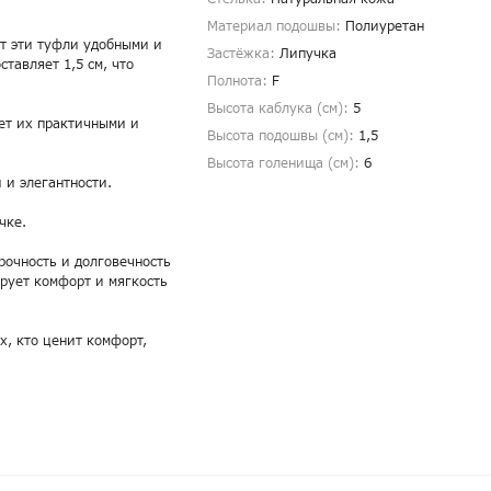
Материал подошвы:
Полиуретан
ют эти туфли удобными и
Застёжка:
Липучка
тавляет 1,5 см, что
Полнота:
F
Высота каблука (см):
5
ет их практичными и
Высота подошвы (см):
1,5
Высота голенища (cм):
6
 и элегантности.
чке.
рочность и долговечность
ирует комфорт и мягкость
х, кто ценит комфорт,