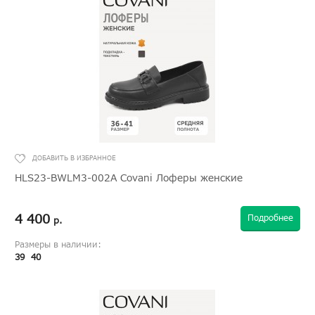
HLS23-BWLM3-002A Covani Лоферы женские
4 400
Подробнее
р.
Размеры в наличии:
39
40