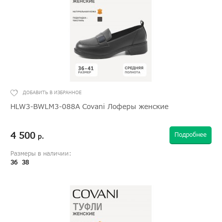
HLW3-BWLM3-088A Covani Лоферы женские
4 500
Подробнее
р.
Размеры в наличии:
36
38