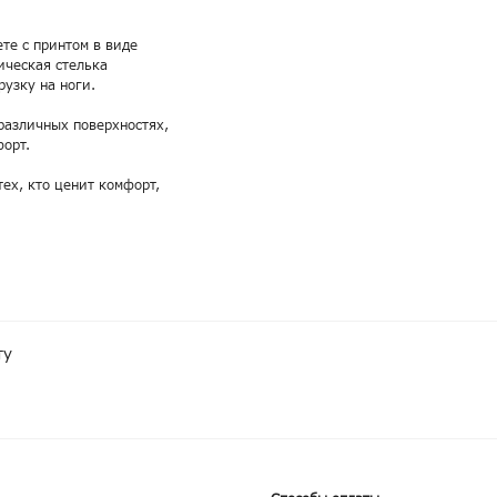
те с принтом в виде
ическая стелька
узку на ноги.
различных поверхностях,
форт.
ех, кто ценит комфорт,
ту