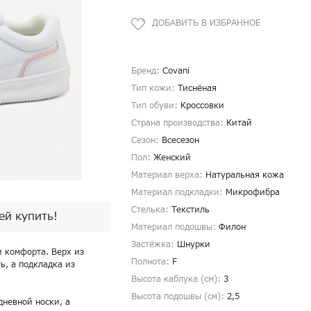
Бренд:
Covani
Тип кожи:
Тиснёная
Тип обуви:
Кроссовки
Страна производства:
Китай
Сезон:
Всесезон
Пол:
Женский
Материал верха:
Натуральная кожа
Материал подкладки:
Микрофибра
Стелька:
Текстиль
пей купить!
Материал подошвы:
Филон
Застёжка:
Шнурки
и комфорта. Верх из
Полнота:
F
ь, а подкладка из
Высота каблука (см):
3
Высота подошвы (см):
2,5
дневной носки, а