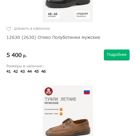
12630 (2630) Отико Полуботинки мужские
5 400
Подробнее
р.
Размеры в наличии:
41
42
43
44
45
46