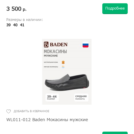
3 500
Подробнее
р.
Размеры в наличии:
39
40
41
WL011-012 Baden Мокасины мужские