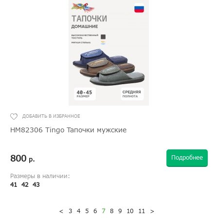
HM82306 Tingo Тапочки мужские
800
Подробнее
р.
Размеры в наличии:
41
42
43
<
3
4
5
6
7
8
9
10
11
>