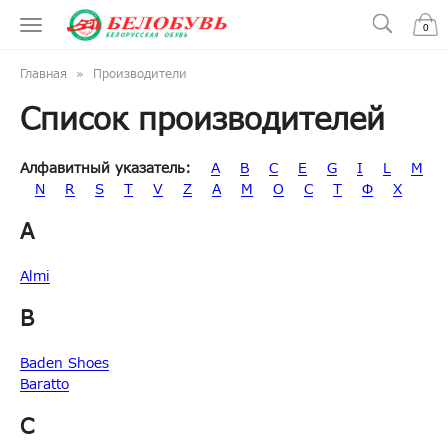
0
Главная
Производители
Список производителей
Алфавитный указатель:
A
B
C
E
G
I
L
M
N
R
S
T
V
Z
А
М
О
С
Т
Ф
Х
A
Almi
B
Baden Shoes
Baratto
C