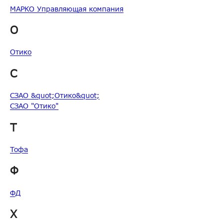
МАРКО Управляющая компания
О
Отико
С
СЗАО &quot;Отико&quot;
СЗАО "Отико"
Т
Тофа
Ф
ФД
Х