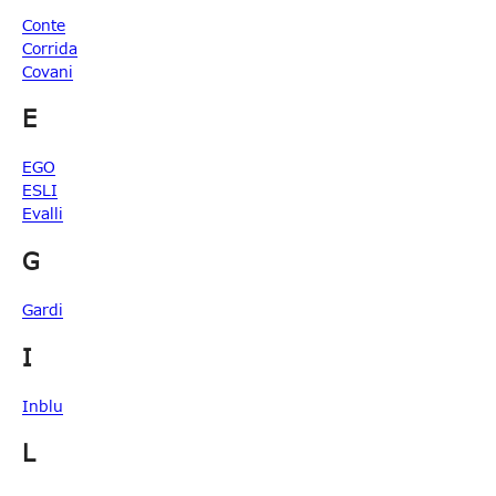
Conte
Corrida
Covani
E
EGO
ESLI
Evalli
G
Gardi
I
Inblu
L