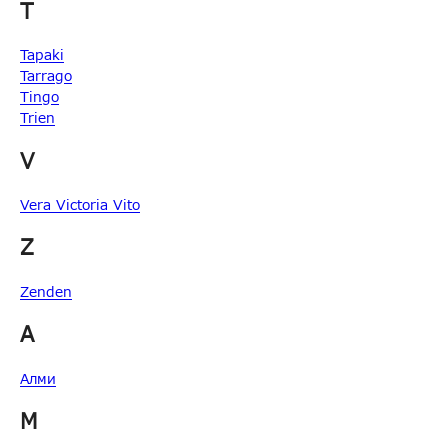
T
Tapaki
Tarrago
Tingo
Trien
V
Vera Victoria Vito
Z
Zenden
А
Алми
М