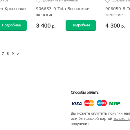
n Кроссовки
906653-0 Tofa Босоножки
906050-8 T
женские
женские
3 400
4 300
Подробнее
Подробнее
р.
р.
7
8
9
>
Способы оплаты
Вы можете оплатить покупки на
или банковской картой
только п
получении