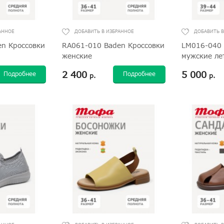
n Кроссовки
RA061-010 Baden Кроссовки
LM016-040 
женские
мужские ле
2 400
5 000
Подробнее
Подробнее
р.
р.