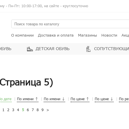
у - Пн-Пт: 10:00-17:00, на сайте - круглосуточно
О компании
Доставка и оплата
Магазины
Новости
Акц
ОБУВЬ
ДЕТСКАЯ ОБУВЬ
СОПУТСТВУЮЩИ
(Страница 5)
о дате
По имени ↑
По имени ↓
По цене ↑
По цене ↓
По р
1
2
3
4
5
6
7
8
9
>