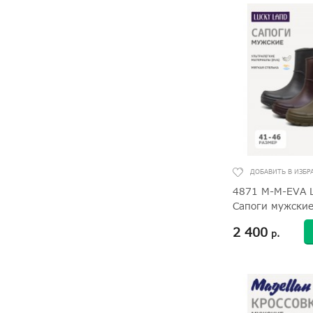
4871 M-M-EVA 
Сапоги мужски
2 400
р.