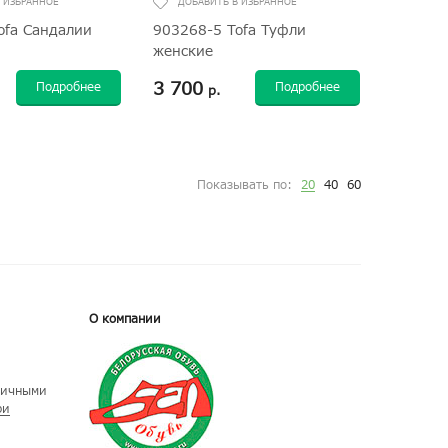
ofa Сандалии
903268-5 Tofa Туфли
женские
3 700
Подробнее
Подробнее
р.
Показывать по:
20
40
60
О компании
личными
ри