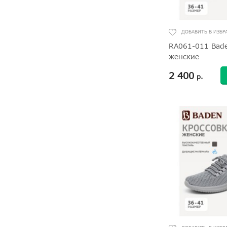
RA061-011 Bade
женские
2 400
р.