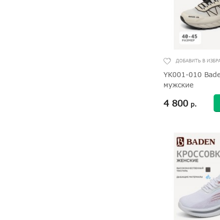
YK001-010 Bade
мужские
4 800
р.